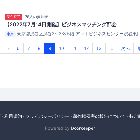
受付終了
75人の参加者
【2022年7月14日開催】ビジネスマッチング部会
東京都渋谷区渋谷2-22-8 5階
アットビジネスセンター渋谷東口
東京
5
6
7
8
9
10
11
12
13
...
次へ
プ
利用規約
プライバシーポリシー
著作権侵害の報告について
特定
Powered by
Doorkeeper