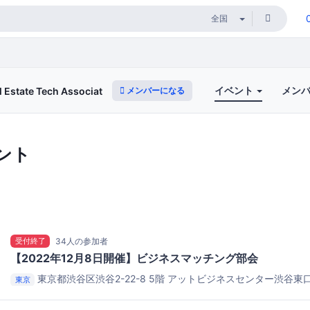
イベント
メン
メンバーになる
te Tech Association for Japan）
ント
受付終了
34人の参加者
【2022年12月8日開催】ビジネスマッチング部会
東京都渋谷区渋谷2-22-8 5階
アットビジネスセンター渋谷東口
東京