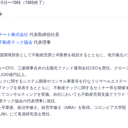
10分〜18時（18時終了）
ル
テート株式会社
代表取締役社長
不動産テック協会
代表理事
投資開発部長として不動産売買とIR業務を統括するとともに、地方拠点J
カーCFO、三菱商事合弁の太陽光ファンド運用会社CEOを歴任。クロー
,500億円以上。
産テックに関するシステム開発やコンサル事業等を行なうリマールエステー
界マップを発表するとともに、不動産テックに関するセミナー等を開催
対してコンサルティングを実施。自社においても不動産売買支援クラウド
動産テック協会の代表理事に就任。
卒業後、政治学修士、経営学修士（MBA）を取得。コロンビア大学院（
UW）にて客員研究員を歴任。