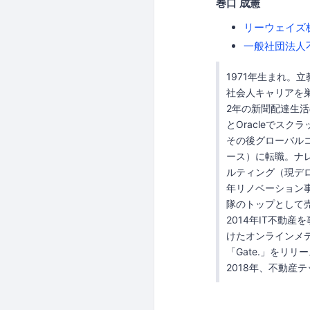
巻口 成憲
リーウェイズ
一般社団法人
1971年生まれ。
社会人キャリアを
2年の新聞配達生
とOracleでス
その後グローバル
ース）に転職。ナ
ルティング（現デロ
年リノベーション
隊のトップとして
2014年IT不動
けたオンラインメディ
「Gate.」をリリ
2018年、不動産