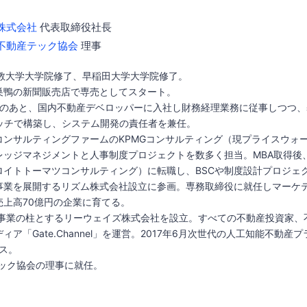
株式会社
代表取締役社長
不動産テック協会
理事
立教大学大学院修了、早稲田大学大学院修了。
巣鴨の新聞販売店で専売としてスタート。
活のあと、国内不動産デベロッパーに入社し財務経理業務に従事しつつ、
クラッチで構築し、システム開発の責任者を兼任。
コンサルティングファームのKPMGコンサルティング（現プライスウォ
レッジマネジメントと人事制度プロジェクトを数多く担当。MBA取得後
イトトーマツコンサルティング）に転職し、BSCや制度設計プロジェク
事業を展開するリズム株式会社設立に参画。専務取締役に就任しマーケ
売上高70億円の企業に育てる。
産を事業の柱とするリーウェイズ株式会社を設立。すべての不動産投資家
ア「Gate.Channel」を運営。2017年6月次世代の人工知能不動産
ース。
テック協会の理事に就任。