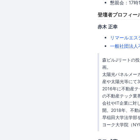
懇親会：17時
登壇者プロフィー
赤木 正幸
リマールエス
一般社団法人
森ビルJリートの
画。
太陽光パネルメー
産や太陽光等にて3
2016年に不動
の不動産テック業
会社やIT企業に
開。2018年、不
早稲田大学法学部を
ヨーク大学院（NY