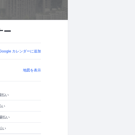
ナー
Google カレンダーに追加
地図を表示
場払い
払い
場払い
払い