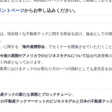
定員となりました。同内容のイベントを別日程にて開催しており
ベントページ
からお申し込みください。
は、現在様々な不動産テックに関する部会を設け、協会としての
。
」に関する「
海外連携部会
」でセミナーを開催させていただくこ
今後の展開やアメリカでのビジネスモデルについて
協会代表理事
く内容となっております。
業界におけるテックのか変わり方の一つの指針としても是非足を
動産テックの新たな展開とブロックチェーン
」
カの不動産テックマーケットのビジネスモデルと日本の不動産テッ