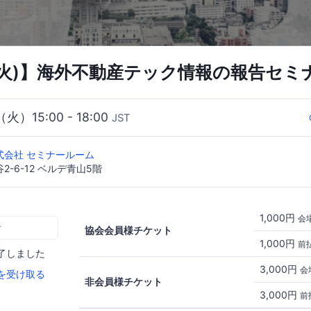
日(火)】海外不動産テック情報の報告セミ
（火）15:00 - 18:00
JST
式会社 セミナールーム
-6-12 ベルデ青山5階
1,000円
会
む
協会会員様チケット
1,000円
前
了しました
3,000円
会
を受け取る
非会員様チケット
3,000円
前