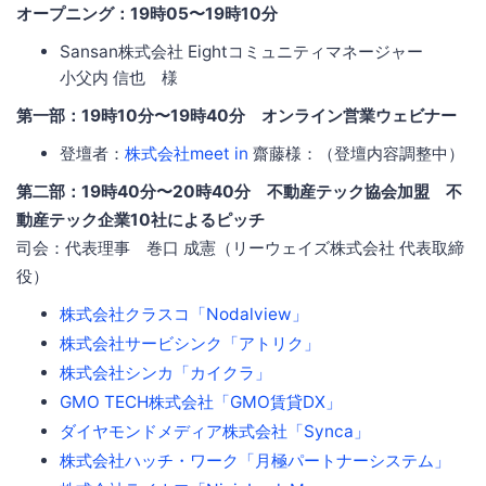
オープニング：19時05〜19時10分
Sansan株式会社 Eightコミュニティマネージャー
小父内 信也 様
第一部：19時10分〜19時40分 オンライン営業ウェビナー
登壇者：
株式会社meet in
齋藤様：（登壇内容調整中）
第二部：19時40分〜20時40分 不動産テック協会加盟 不
動産テック企業10社によるピッチ
司会：代表理事 巻口 成憲（リーウェイズ株式会社 代表取締
役）
株式会社クラスコ「Nodalview」
株式会社サービシンク「アトリク」
株式会社シンカ「カイクラ」
GMO TECH株式会社「GMO賃貸DX」
ダイヤモンドメディア株式会社「Synca」
株式会社ハッチ・ワーク「月極パートナーシステム」