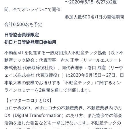
〜2020年6/15‐ 6/27の2週
間、全てオンラインにて開催
参加人数500名/1日の開催期間
合計6,500名を予定
日管協会員様限定
初日と日管協登壇日参加用
不動産×ITを促進する一般財団法人不動産テック協会［以下不
動産テック協会：代表理事 赤木 正幸（リマールエステート
株式会社 代表取締役社長）、同代表理事：巻口 成憲（リーウ
ェイズ株式会社 代表取締役）］は2020年6月15日～27日、日
本最大級の規模でお送りする「不動産テック」に関するオン
ラインセミナーを2週間を通して開催します。
【アフターコロナとDX】
コロナ禍の中、withコロナの不動産業界、不動産業界内での
DX（Digital Transformation）のあり方、また協会での部会
活動を通した報告なども一挙に行ないます。不動産テックの